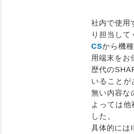
社内で使用
り担当して
CS
から機
用端末をお
歴代のSH
いることが
無い内容な
よっては他
した。
具体的にはIE