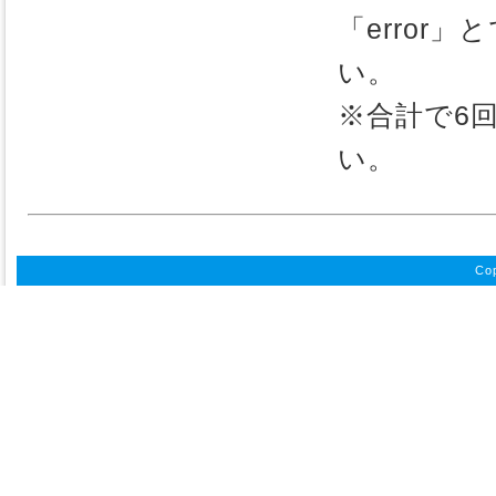
「erro
い。
※合計で6
い。
Cop